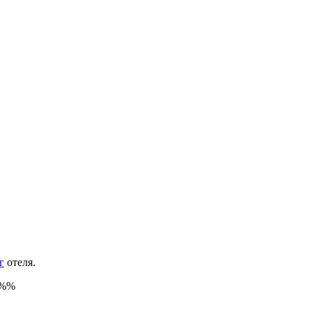
г
отеля.